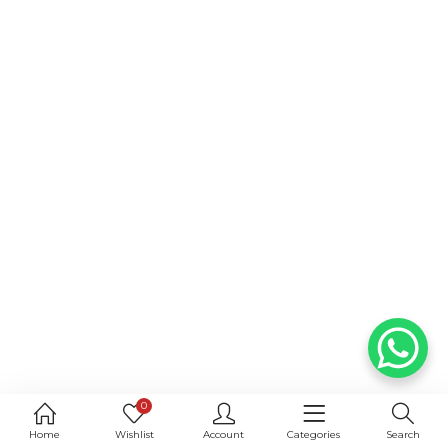
0
Home
Wishlist
Account
Categories
Search