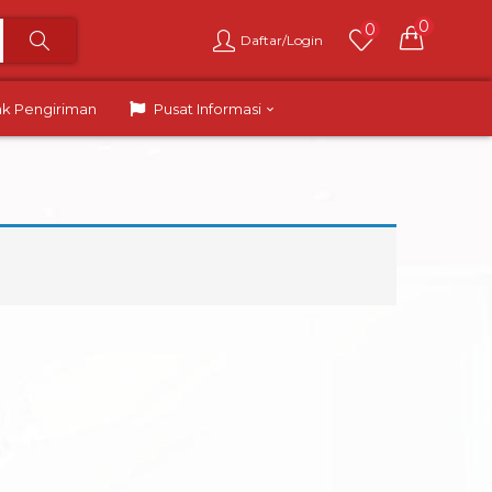
0
0
Daftar/Login
ak Pengiriman
Pusat Informasi