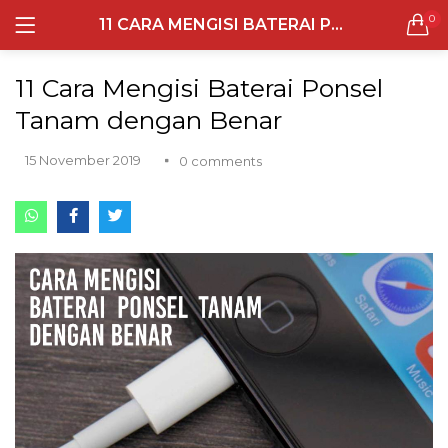
0
11 CARA MENGISI BATERAI PONSEL TANAM DENGAN BENAR
LOGIN
REGISTER
Semua Laptop
11 Cara Mengisi Baterai Ponsel
Laptop Sehari - Hari
Tanam dengan Benar
132 items
15 November 2019
0
comments
Laptop Hybrid
12 items
Remember me
Laptop Ultrabook
135 items
Laptop Gaming
Lost password?
160 items
Laptop Bisnis
48 items