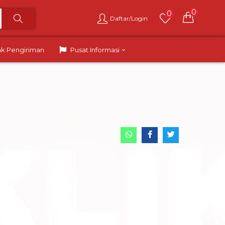
0
0
Daftar/Login
ak Pengiriman
Pusat Informasi