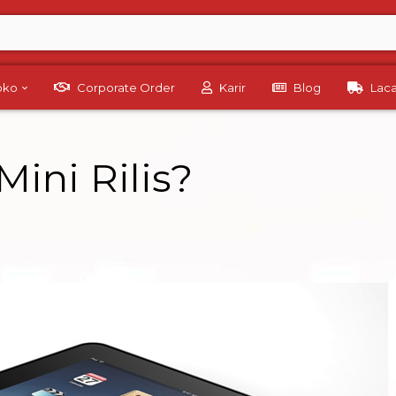
Toko
Corporate Order
Karir
Blog
Lac
Mini Rilis?