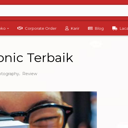
Toko
Corporate Order
Karir
Blog
Lac
nic Terbaik
,
otography
Review