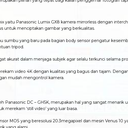
upakan pilihan yang tepat bagi kalian penggemar fotografi tapi
 yaitu Panasonic Lumix GX8 kamera mirrorless dengan intercha
us untuk menciptakan gambar yang berkualitas.
atau sumbu yang baru pada bagian body sensor pengatur kesei
uan tripod.
at akurat dalam menjaga subjek agar selalu terkunci selama 
ekam video 4K dengan kualitas yang bagus dan tajam. Dengan 
 dengan mudah mengontrol kamera.
 oleh Panasonic DC – GH5K, merupakan hal yang sangat menarik 
erekam ‘still video’ yang luar biasa.
sor MOS yang beresolusi 20.3megapixel dan mesin Venus 10 y
ik yang alami.