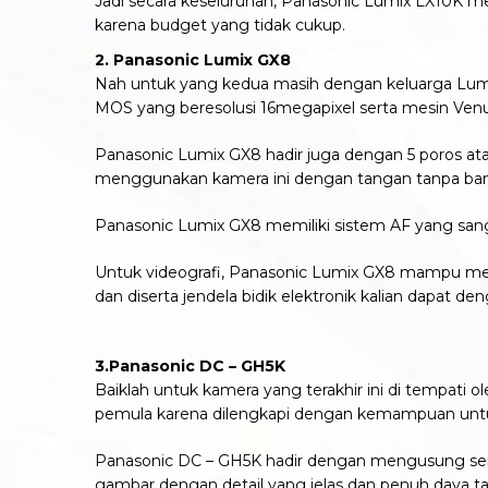
Jadi secara keseluruhan, Panasonic Lumix LX10K mer
karena budget yang tidak cukup.
2. Panasonic Lumix GX8
Nah untuk yang kedua masih dengan keluarga Lumix
MOS yang beresolusi 16megapixel serta mesin Ven
Panasonic Lumix GX8 hadir juga dengan 5 poros 
menggunakan kamera ini dengan tangan tanpa bant
Panasonic Lumix GX8 memiliki sistem AF yang sang
Untuk videografi, Panasonic Lumix GX8 mampu mer
dan diserta jendela bidik elektronik kalian dapat
3.Panasonic DC – GH5K
Baiklah untuk kamera yang terakhir ini di tempati
pemula karena dilengkapi dengan kemampuan untuk m
Panasonic DC – GH5K hadir dengan mengusung sen
gambar dengan detail yang jelas dan penuh daya tar