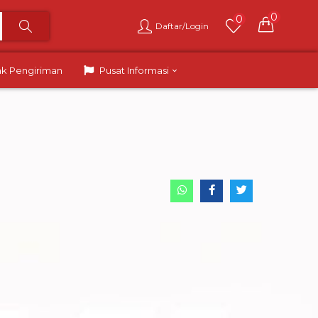
0
0
Daftar/Login
ak Pengiriman
Pusat Informasi