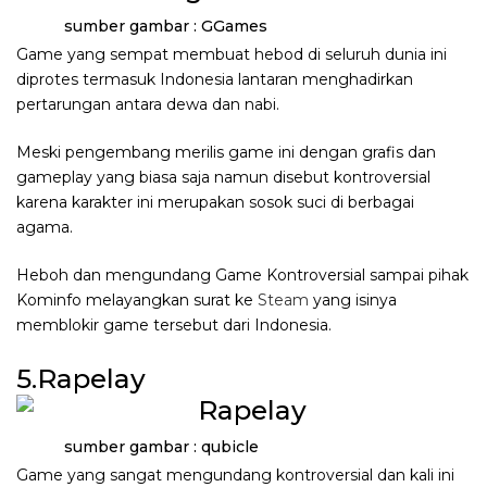
sumber gambar : GGames
Game yang sempat membuat hebod di seluruh dunia ini
diprotes termasuk Indonesia lantaran menghadirkan
pertarungan antara dewa dan nabi.
Meski pengembang merilis game ini dengan grafis dan
gameplay yang biasa saja namun disebut kontroversial
karena karakter ini merupakan sosok suci di berbagai
agama.
Heboh dan mengundang Game Kontroversial sampai pihak
Kominfo melayangkan surat ke
Steam
yang isinya
memblokir game tersebut dari Indonesia.
5.Rapelay
sumber gambar : qubicle
Game yang sangat mengundang kontroversial dan kali ini