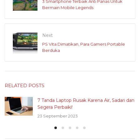
3 Smartphone Terbaik Anti Panas Untuk
Bermain Mobile Legends
Next
PS Vita Dimatikan, Para Gamers Portable
Berduka
RELATED POSTS
7 Tanda Laptop Rusak Karena Air, Sadari dan
Segera Perbaiki!
23 September 2023