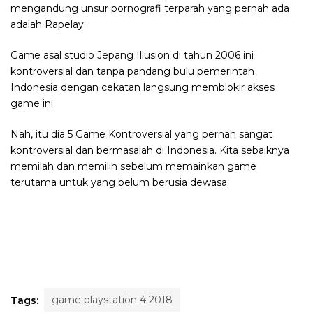
mengandung unsur pornografi terparah yang pernah ada
adalah Rapelay.
Game asal studio Jepang Illusion di tahun 2006 ini
kontroversial dan tanpa pandang bulu pemerintah
Indonesia dengan cekatan langsung memblokir akses
game ini.
Nah, itu dia 5 Game Kontroversial yang pernah sangat
kontroversial dan bermasalah di Indonesia. Kita sebaiknya
memilah dan memilih sebelum memainkan game
terutama untuk yang belum berusia dewasa.
game playstation 4 2018
Tags: