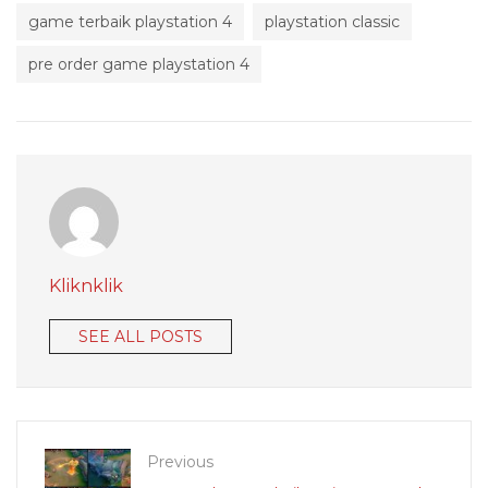
game terbaik playstation 4
playstation classic
pre order game playstation 4
Kliknklik
SEE ALL POSTS
Previous