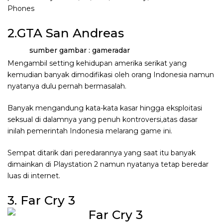
Phones
2.GTA San Andreas
sumber gambar : gameradar
Mengambil setting kehidupan amerika serikat yang
kemudian banyak dimodifikasi oleh orang Indonesia namun
nyatanya dulu pernah bermasalah.
Banyak mengandung kata-kata kasar hingga eksploitasi
seksual di dalamnya yang penuh kontroversi,atas dasar
inilah pemerintah Indonesia melarang game ini.
Sempat ditarik dari peredarannya yang saat itu banyak
dimainkan di Playstation 2 namun nyatanya tetap beredar
luas di internet.
3. Far Cry 3