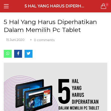
0
5 HAL YANG HARUS DIPERHATIKAN DALAM MEMILIH PC TABLET
LOGIN
REGISTER
Semua Laptop
5 Hal Yang Harus Diperhatikan
Laptop Sehari - Hari
Dalam Memilih Pc Tablet
131 items
15 Juni 2020
0
comments
Laptop Hybrid
12 items
Remember me
Laptop Ultrabook
135 items
Laptop Gaming
Lost password?
160 items
Laptop Bisnis
48 items