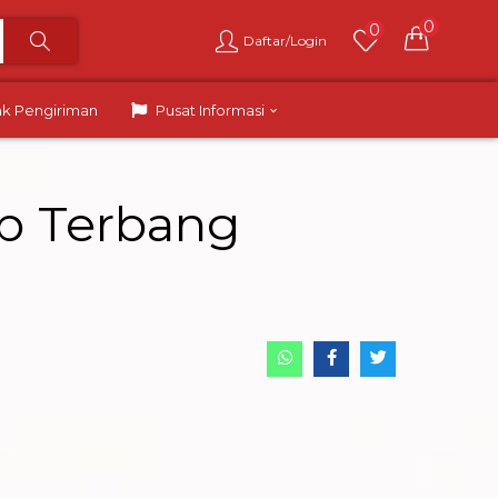
0
0
Daftar/Login
ak Pengiriman
Pusat Informasi
ap Terbang