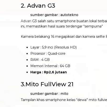
2. Advan G3
sumber gambar : autotekno
Advan
G3 salah satu smartphone buatan lokal terbai
ini, memastikan hasil suara terdengar “sempurna”
Kamera belakang 16 megapiksel dan kamera selfie 8
Layar : 5,9 inci (Resolusi HD)
Prosesor : Quad-core
RAM : 4 GB
Memori Internal : 64 GB
Harga : Rp2,6 jutaan
3.Mito FullView 21
sumber gambar : mito
Tampilan khas smartphone kelas “dewa” mito fullvi