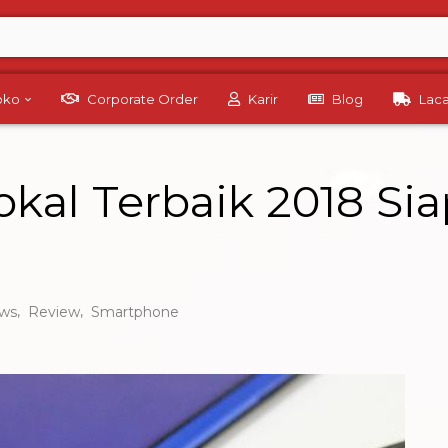
Toko
Corporate Order
Karir
Blog
Lac
kal Terbaik 2018 Si
,
,
ws
Review
Smartphone