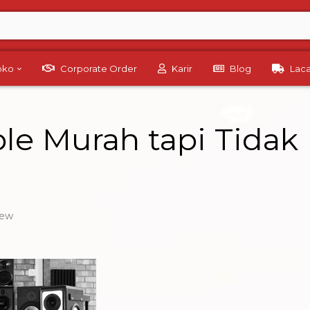
Toko
Corporate Order
Karir
Blog
Lac
ble Murah tapi Tida
iew