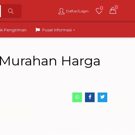
0
0
Daftar/Login
ak Pengiriman
Pusat Informasi
k Murahan Harga