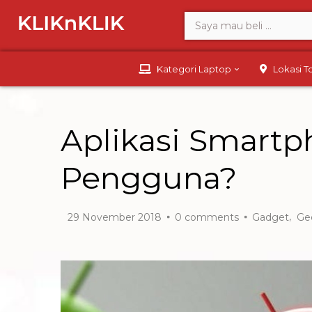
Kategori Laptop
Lokasi 
Aplikasi Smart
Pengguna?
,
29 November 2018
0
comments
Gadget
Ge