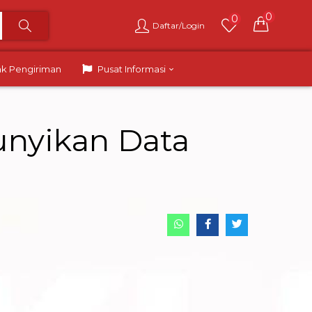
0
0
Daftar/Login
ak Pengiriman
Pusat Informasi
unyikan Data