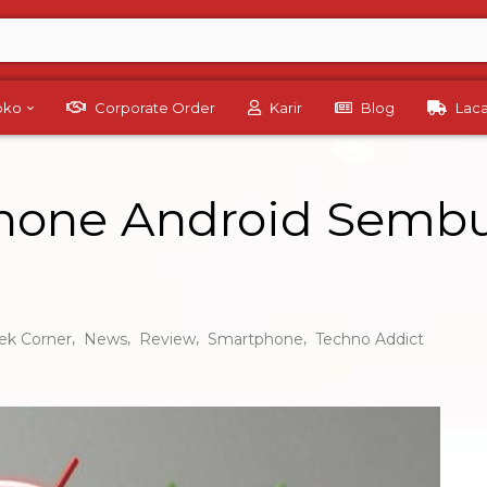
Toko
Corporate Order
Karir
Blog
Lac
phone Android Semb
,
,
,
,
ek Corner
News
Review
Smartphone
Techno Addict