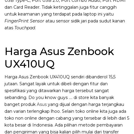
USB Type-C, Port USB 2.0, Port Combo Audio, Port HDMI
dan Card Reader. Tidak ketinggalan juga fitur canggih
untuk keamanan yang terdapat pada laptop ini yaitu
FingerPrint Sensor
atau sensor sidik jari pada sudut kanan
atas
Touchpad
.
Harga Asus Zenbook
UX410UQ
Harga Asus Zenbook UX410UQ sendiri dibanderol 15,5
jutaan. Sangat layak untuk dibeli dengan fitur dan
spesifikasi yang ditawarkan harga tersebut sangat
sebanding. Do you know guys …. di store kita banyak
banget produk
Asus
yang dijual dengan harga terjangkau
dan varian terlengkap lhoo. Selain toko online kita juga ada
toko non online dengan cabang yang tersebar di lebih dari 5
kota besar di Indonesia. Ada pilihan metode pembayaran
dan pengiriman yang bisa kalian pilih mulai dari transfer