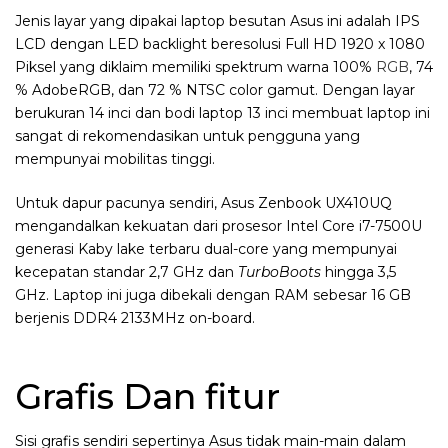
Jenis layar yang dipakai laptop besutan Asus ini adalah IPS
LCD dengan LED backlight beresolusi Full HD 1920 x 1080
Piksel yang diklaim memiliki spektrum warna 100%
RGB
, 74
% AdobeRGB, dan 72 % NTSC color gamut. Dengan layar
berukuran 14 inci dan bodi laptop 13 inci membuat laptop ini
sangat di rekomendasikan untuk pengguna yang
mempunyai mobilitas tinggi.
Untuk dapur pacunya sendiri, Asus Zenbook UX410UQ
mengandalkan kekuatan dari prosesor Intel Core i7-7500U
generasi Kaby lake terbaru dual-core yang mempunyai
kecepatan standar 2,7 GHz dan
TurboBoots
hingga 3,5
GHz. Laptop ini juga dibekali dengan RAM sebesar 16 GB
berjenis DDR4 2133MHz on-board.
Grafis Dan fitur
Sisi grafis sendiri sepertinya Asus tidak main-main dalam