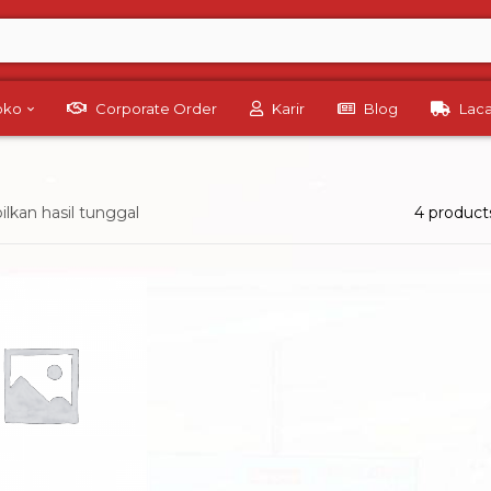
Toko
Corporate Order
Karir
Blog
Lac
kan hasil tunggal
4 product