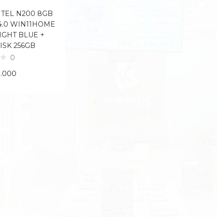
NTEL N200 8GB
14.0 WIN11HOME
GHT BLUE +
ISK 256GB
0
9.000