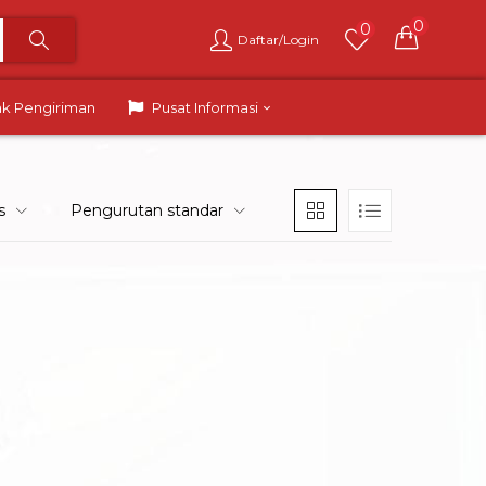
0
0
Daftar/Login
ak Pengiriman
Pusat Informasi
s
Pengurutan standar