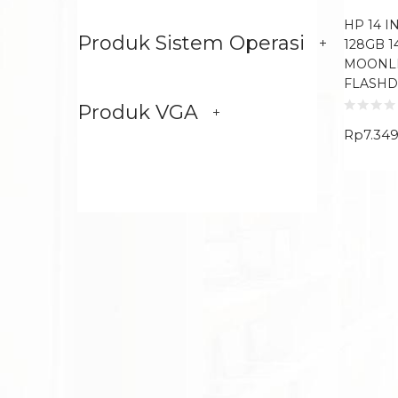
HP 14 I
Produk Sistem Operasi
128GB 
MOONLI
FLASHD
Produk VGA
Rp
7.34