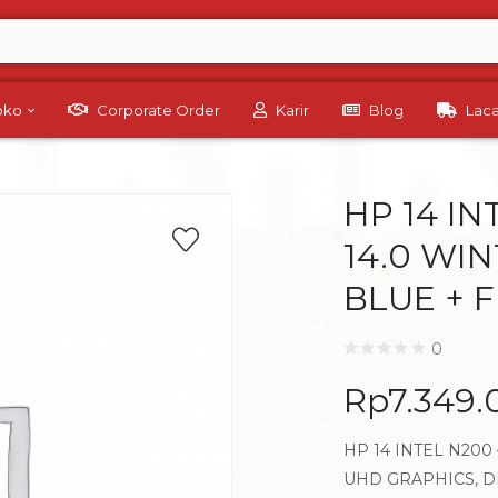
Toko
Corporate Order
Karir
Blog
Lac
HP 14 IN
14.0 WI
BLUE + 
0
Rp
7.349
HP 14 INTEL N200
UHD GRAPHICS, DI