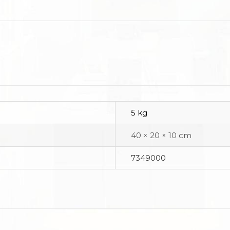
5 kg
40 × 20 × 10 cm
7349000