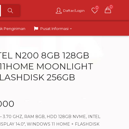
0
0
Daftar/Login
ak Pengiriman
Pusat Informasi
TEL N200 8GB 128GB
N11HOME MOONLIGHT
FLASHDISK 256GB
.000
 – 3.70 GHZ, RAM 8GB, HDD 128GB NVME, INTEL
SPLAY 14.0″, WINDOWS 11 HOME + FLASHDISK