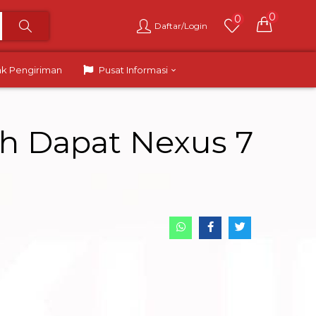
0
0
Daftar/Login
ak Pengiriman
Pusat Informasi
ah Dapat Nexus 7