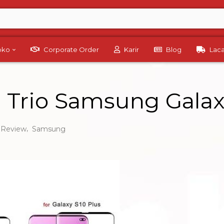
Toko
Corporate Order
Karir
Blog
Lac
 Trio Samsung Gala
,
Review
Samsung