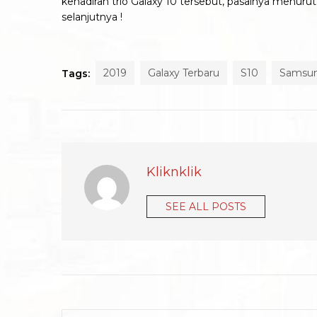
kehadiran trio Galaxy 10 tersebut, pasalnya menurut 
selanjutnya !
2019
Galaxy Terbaru
S10
Samsun
Tags:
Kliknklik
SEE ALL POSTS