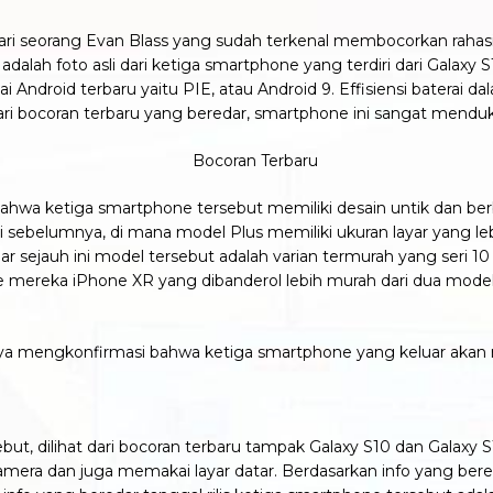
er dari seorang Evan Blass yang sudah terkenal membocorkan rah
adalah foto asli dari ketiga smartphone yang terdiri dari Galaxy 
ndroid terbaru yaitu PIE, atau Android 9. Effisiensi baterai d
 dari bocoran terbaru yang beredar, smartphone ini sangat mendu
s bahwa ketiga smartphone tersebut memiliki desain untik dan ber
 sebelumnya, di mana model Plus memiliki ukuran layar yang leb
r sejauh ini model tersebut adalah varian termurah yang seri 10 i
 mereka iPhone XR yang dibanderol lebih murah dari dua model 
knya mengkonfirmasi bahwa ketiga smartphone yang keluar ak
ut, dilihat dari bocoran terbaru tampak Galaxy S10 dan Galax
era dan juga memakai layar datar. Berdasarkan info yang bered