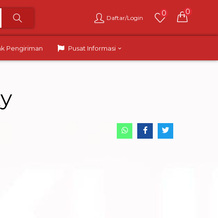
0
0
Daftar/Login
ak Pengiriman
Pusat Informasi
xy