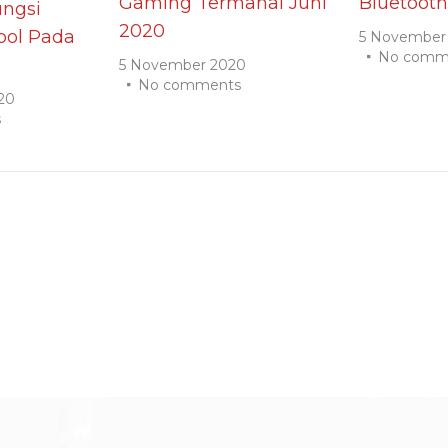
Gaming Termahal Juni
Bluetooth
ngsi
2020
ol Pada
5 November
No comm
5 November 2020
No comments
20
s