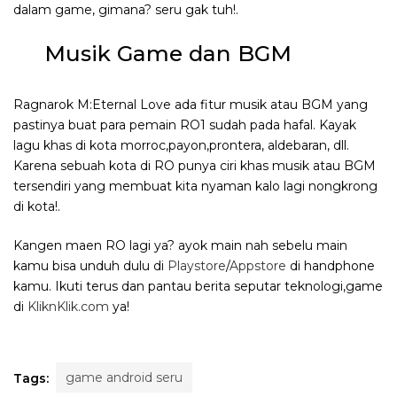
dalam game, gimana? seru gak tuh!.
Musik Game dan BGM
Ragnarok M:Eternal Love ada fitur musik atau BGM yang
pastinya buat para pemain RO1 sudah pada hafal. Kayak
lagu khas di kota morroc,payon,prontera, aldebaran, dll.
Karena sebuah kota di RO punya ciri khas musik atau BGM
tersendiri yang membuat kita nyaman kalo lagi nongkrong
di kota!.
Kangen maen RO lagi ya? ayok main nah sebelu main
kamu bisa unduh dulu di
Playstore
/
Appstore
di handphone
kamu. Ikuti terus dan pantau berita seputar teknologi,game
di
KliknKlik.com
ya!
game android seru
Tags: