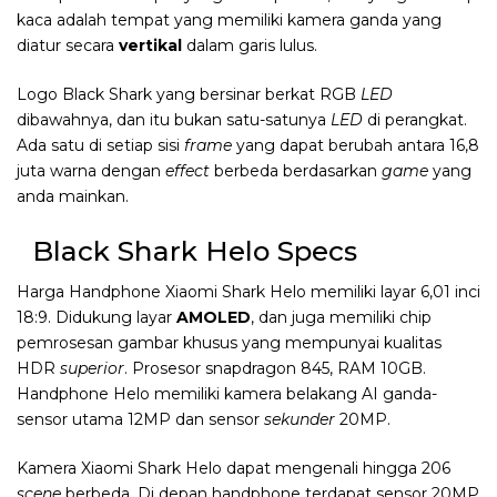
kaca adalah tempat yang memiliki kamera ganda yang
diatur secara
vertikal
dalam garis lulus.
Logo Black Shark yang bersinar berkat RGB
LED
dibawahnya, dan itu bukan satu-satunya
LED
di perangkat.
Ada satu di setiap sisi
frame
yang dapat berubah antara 16,8
juta warna dengan
effect
berbeda berdasarkan
game
yang
anda mainkan.
Black Shark Helo Specs
Harga Handphone Xiaomi Shark Helo memiliki layar 6,01 inci
18:9. Didukung layar
AMOLED
, dan juga memiliki chip
pemrosesan gambar khusus yang mempunyai kualitas
HDR
superior
. Prosesor snapdragon 845, RAM 10GB.
Handphone Helo memiliki kamera belakang AI ganda-
sensor utama 12MP dan sensor
sekunder
20MP.
Kamera Xiaomi Shark Helo dapat mengenali hingga 206
scene
berbeda, Di depan handphone terdapat sensor 20MP