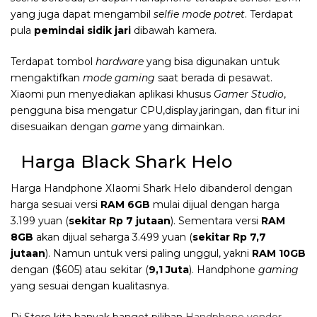
yang juga dapat mengambil
selfie mode potret
. Terdapat
pula
pemindai sidik jari
dibawah kamera.
Terdapat tombol
hardware
yang bisa digunakan untuk
mengaktifkan
mode gaming
saat berada di pesawat.
Xiaomi pun menyediakan aplikasi khusus
Gamer Studio
,
pengguna bisa mengatur CPU,display,jaringan, dan fitur ini
disesuaikan dengan
game
yang dimainkan.
Harga Black Shark Helo
Harga Handphone XIaomi Shark Helo dibanderol dengan
harga sesuai versi
RAM 6GB
mulai dijual dengan harga
3.199 yuan (
sekitar Rp 7 jutaan
). Sementara versi
RAM
8GB
akan dijual seharga 3.499 yuan (
sekitar Rp 7,7
jutaan
). Namun untuk versi paling unggul, yakni
RAM 10GB
dengan ($605) atau sekitar (
9,1 Juta
). Handphone
gaming
yang sesuai dengan kualitasnya.
Di Store kita banyak banget pilihan
Handphone vendor