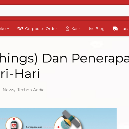
Toko
Corporate Order
Karir
Blog
Lac
 Things) Dan Penera
i-Hari
,
,
News
Techno Addict