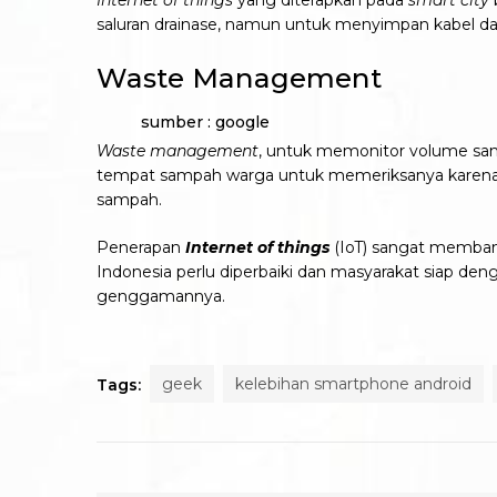
Internet of things
yang diterapkan pada
smart city
saluran drainase, namun untuk menyimpan kabel dan 
Waste Management
sumber : google
Waste management
, untuk memonitor volume sam
tempat sampah warga untuk memeriksanya karena
sampah.
Penerapan
Internet of things
(IoT) sangat membant
Indonesia perlu diperbaiki dan masyarakat siap de
genggamannya.
geek
kelebihan smartphone android
Tags: