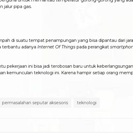
berguna untuk memantau temperatur gorong-gorong yang ada di
jalur pipa gas.
pah di suatu tempat penampungan yang bisa dipantau dari jara
 terbantu adanya
Internet Of Things
pada perangkat
smartpho
u pekerjaan ini bisa jadi terobosan baru untuk keberlangsungan
ngan kemunculan teknologi ini. Karena hampir setiap orang me
permasalahan seputar aksesoris
teknologi