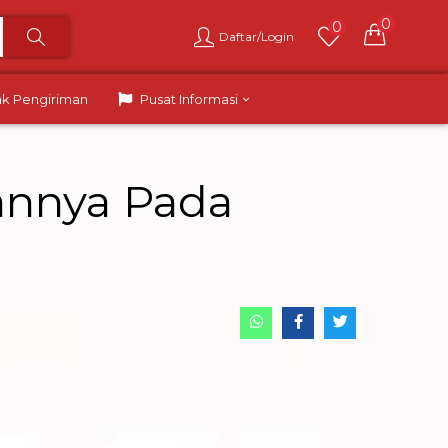
0
0
Daftar/Login
ak Pengiriman
Pusat Informasi
pannya Pada