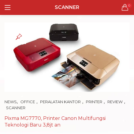
0
SCANNER
LOGIN
REGISTER
Semua Laptop
Laptop Sehari - Hari
131 items
Laptop Hybrid
12 items
Remember me
Laptop Ultrabook
135 items
Laptop Gaming
Lost password?
,
,
,
,
,
NEWS
OFFICE
PERALATAN KANTOR
PRINTER
REVIEW
160 items
SCANNER
Laptop Bisnis
Pixma MG7770, Printer Canon Multifungsi
48 items
Teknologi Baru 3,8jt an