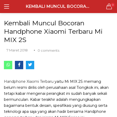
0
KEMBALI MUNCUL BOCORAN HANDPHONE XIAOMI TERBARU MI MIX 2S
LOGIN
REGISTER
Semua Laptop
Kembali Muncul Bocoran
Laptop Sehari - Hari
Handphone Xiaomi Terbaru Mi
131 items
MIX 2S
Laptop Hybrid
7 Maret 2018
0
comments
12 items
Remember me
Laptop Ultrabook
135 items
Handphone Xiaomi Terbaru
yaitu Mi MIX 2S memang
Laptop Gaming
Lost password?
belum resmi dirilis oleh perusahaan asal Tiongkok ini, akan
160 items
tetapi kabar mengenai perangkat ini sudah banyak sekali
bermunculan. Kabar terakhir adalah mengungkapkan
Laptop Bisnis
bagaimana bentuk desain, spesifikasi yang diusung serta
48 items
teknologi apa saja yang akan hadir bersama Handphone