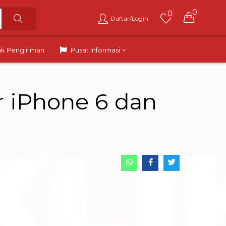
0
0
Daftar/Login
ak Pengiriman
Pusat Informasi
r iPhone 6 dan