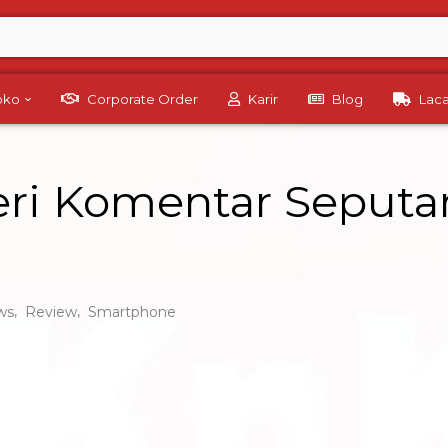
Toko
Corporate Order
Karir
Blog
Lac
eri Komentar Seputa
,
,
ws
Review
Smartphone