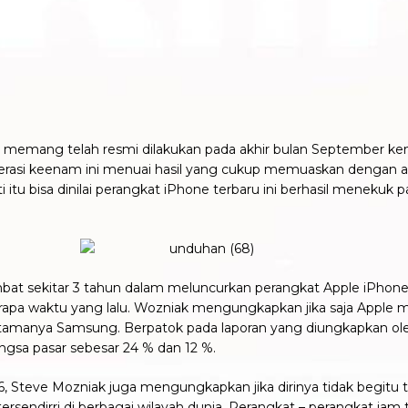
memang telah resmi dilakukan pada akhir bulan September kema
nerasi keenam ini menuai hasil yang cukup memuaskan dengan ang
i itu bisa dinilai perangkat iPhone terbaru ini berhasil menekuk
lambat sekitar 3 tahun dalam meluncurkan perangkat Apple iPhone
pa waktu yang lalu. Wozniak mengungkapkan jika saja Apple me
utamanya Samsung. Berpatok pada laporan yang diungkapkan ol
angsa pasar sebesar 24 % dan 12 %.
 Steve Mozniak juga mengungkapkan jika dirinya tidak begitu t
tersendirri di berbagai wilayah dunia. Perangkat – perangkat jam