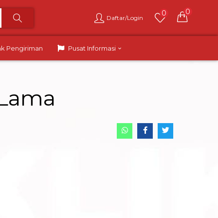
0
0
Daftar/Login
ak Pengiriman
Pusat Informasi
 Lama