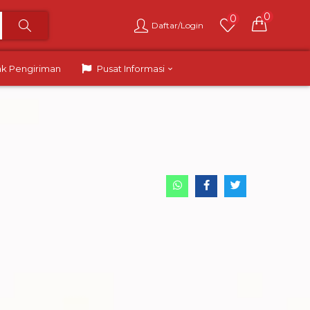
0
0
Daftar/Login
ak Pengiriman
Pusat Informasi