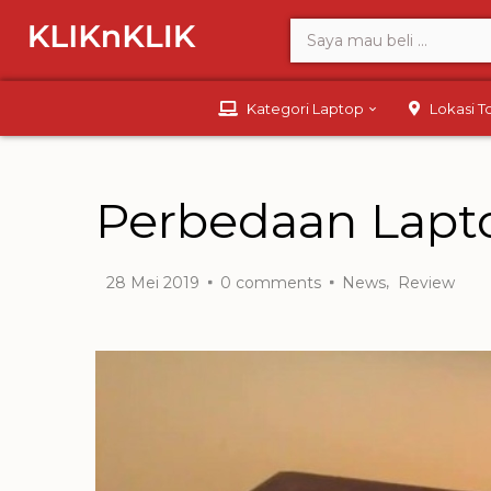
Kategori Laptop
Lokasi 
Perbedaan Lapt
,
28 Mei 2019
0
comments
News
Review