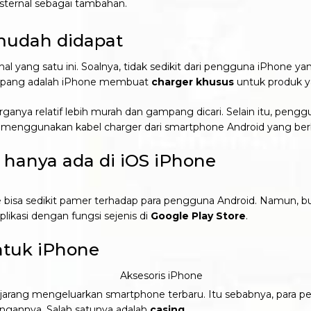
ernal sebagai tambahan.
mudah didapat
l yang satu ini. Soalnya, tidak sedikit dari pengguna iPhone 
gampang adalah iPhone membuat
charger khusus
untuk produk ya
anya relatif lebih murah dan gampang dicari. Selain itu, penggun
a menggunakan kabel charger dari smartphone Android yang be
hanya ada di iOS iPhone
sa sedikit pamer terhadap para pengguna Android. Namun, bukan
plikasi dengan fungsi sejenis di
Google Play Store
.
tuk iPhone
arang mengeluarkan smartphone terbaru. Itu sebabnya, para p
ngannya. Salah satunya adalah
casing
.