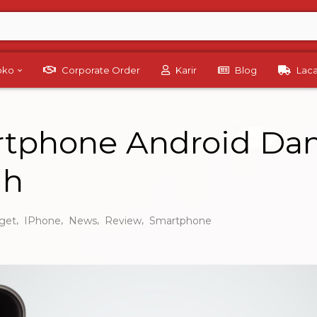
Toko
Corporate Order
Karir
Blog
Lac
tphone Android Dan 
ih
,
,
,
,
get
IPhone
News
Review
Smartphone