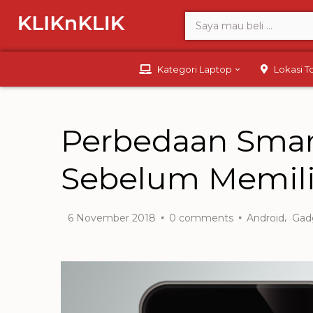
Kategori Laptop
Lokasi 
Perbedaan Smar
Sebelum Memil
,
6 November 2018
0
comments
Android
Gad