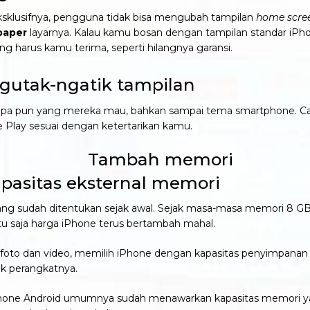
ksklusifnya, pengguna tidak bisa mengubah tampilan
home scre
paper
layarnya. Kalau kamu bosan dengan tampilan standar iPho
ng harus kamu terima, seperti hilangnya garansi.
utak-ngatik tampilan
 apa pun yang mereka mau, bahkan sampai tema smartphone. 
e Play sesuai dengan ketertarikan kamu.
asitas eksternal memori
ang sudah ditentukan sejak awal. Sejak masa-masa memori 8 GB
ntu saja harga iPhone terus bertambah mahal.
 dan video, memilih iPhone dengan kapasitas penyimpanan bes
uk perangkatnya.
tphone Android umumnya sudah menawarkan kapasitas memori y