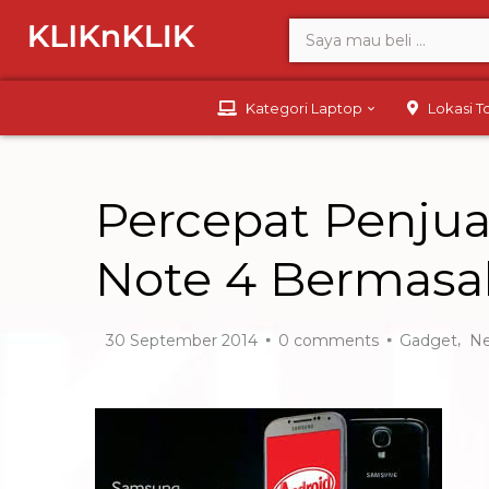
Kategori Laptop
Lokasi 
Percepat Penjua
Note 4 Bermasa
,
30 September 2014
0
comments
Gadget
N