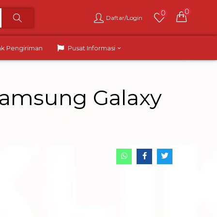
0
0
Daftar/Login
ak Pengiriman
Pusat Informasi
 Samsung Galaxy