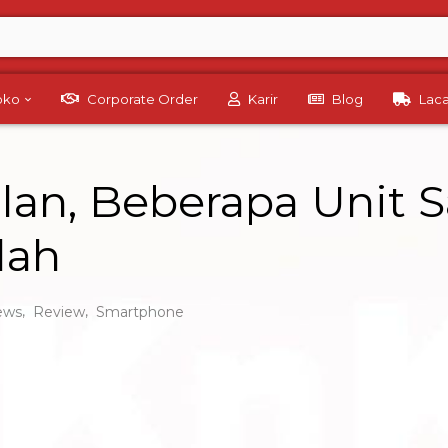
Toko
Corporate Order
Karir
Blog
Lac
lan, Beberapa Unit
lah
,
,
ews
Review
Smartphone