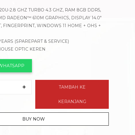
0U-2.8 GHZ TURBO 4.3 GHZ, RAM 8GB DDR5,
MD RADEON™ 610M GRAPHICS, DISPLAY 14.0″
T, FINGERPRINT, WINDOWS 11 HOME + OHS +
 YEARS (SPAREPART & SERVICE)
 MOUSE OPTIC KEREN
 WHATSAPP
TAMBAH KE
KERANJANG
BUY NOW