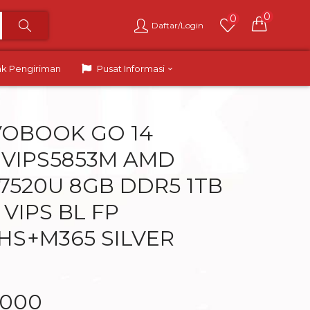
0
0
Daftar/Login
ak Pengiriman
Pusat Informasi
VOBOOK GO 14
 VIPS5853M AMD
 7520U 8GB DDR5 1TB
 VIPS BL FP
HS+M365 SILVER
.000