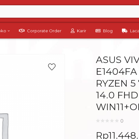
Toko
Corporate Order
Karir
Blog
Lac
ASUS VI
E1404FA
RYZEN 5
14.0 FHD
WIN11+O
0
Rp
11.448