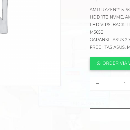
AMD RYZEN™ 5 752
HDD 1TB NVME, A
FHD VIPS, BACKLI
M365B
GARANSI : ASUS 2
FREE : TAS ASUS,
ORDER VIA