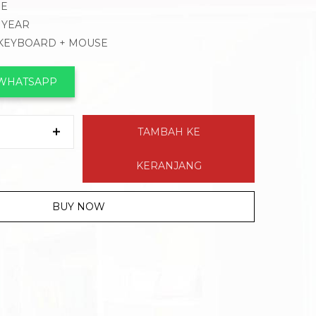
ME
1 YEAR
 KEYBOARD + MOUSE
 WHATSAPP
TAMBAH KE
KERANJANG
BUY NOW