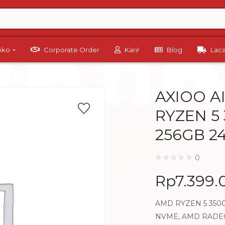
Toko
Corporate Order
Karir
Blog
Lac
AXIOO A
RYZEN 5
256GB 2
0
Rp
7.399.
AMD RYZEN 5 3500
NVME, AMD RADEON