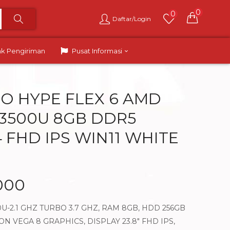
0
0
Daftar/Login
ak Pengiriman
Pusat Informasi
IO HYPE FLEX 6 AMD
 3500U 8GB DDR5
4 FHD IPS WIN11 WHITE
000
U-2.1 GHZ TURBO 3.7 GHZ, RAM 8GB, HDD 256GB
 VEGA 8 GRAPHICS, DISPLAY 23.8″ FHD IPS,