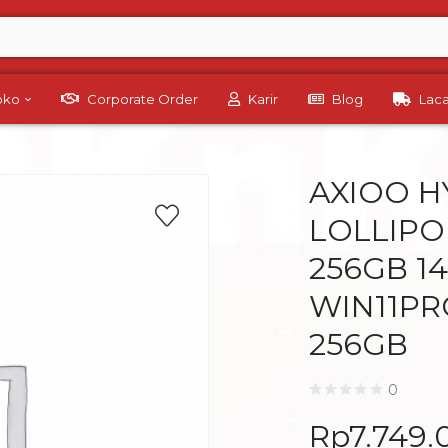
Toko
Corporate Order
Karir
Blog
Lac
AXIOO H
LOLLIPO
256GB 14
WIN11PR
256GB
0
Rp
7.749.