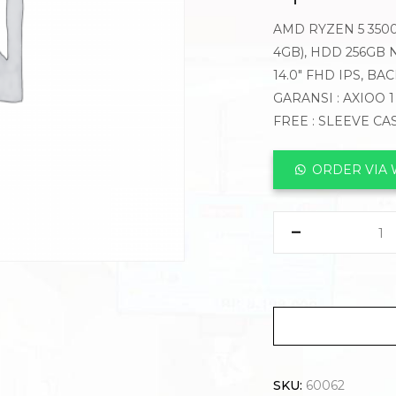
AMD RYZEN 5 3500
4GB), HDD 256GB
14.0″ FHD IPS, BA
GARANSI : AXIOO 
FREE : SLEEVE CA
ORDER VIA
SKU:
60062