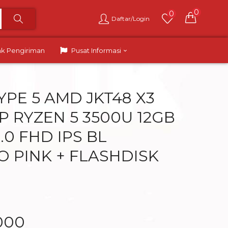
0
0
Daftar/Login
ak Pengiriman
Pusat Informasi
YPE 5 AMD JKT48 X3
P RYZEN 5 3500U 12GB
.0 FHD IPS BL
O PINK + FLASHDISK
000