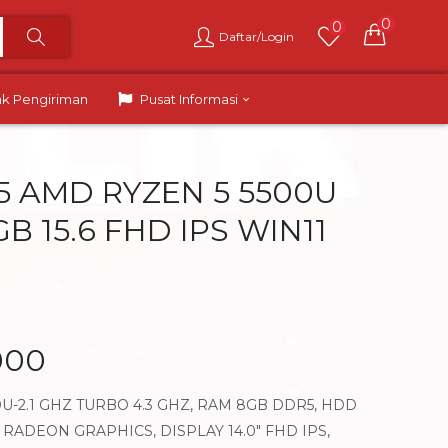
0
0
Daftar/Login
ak Pengiriman
Pusat Informasi
15 AMD RYZEN 5 5500U
B 15.6 FHD IPS WIN11
000
U-2.1 GHZ TURBO 4.3 GHZ, RAM 8GB DDR5, HDD
RADEON GRAPHICS, DISPLAY 14.0″ FHD IPS,