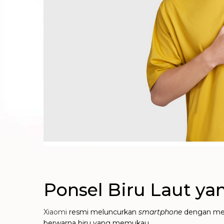
Ponsel Biru Laut y
Xiaomi
resmi meluncurkan
smartphone
dengan merk
berwarna biru yang memukau
.