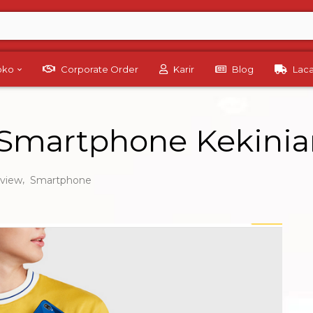
Toko
Corporate Order
Karir
Blog
Lac
Smartphone Kekinia
,
view
Smartphone