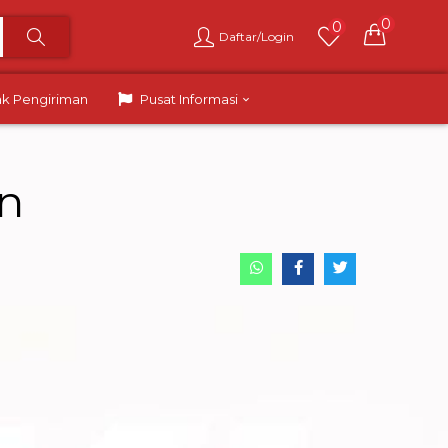
0
0
Daftar/Login
ak Pengiriman
Pusat Informasi
n