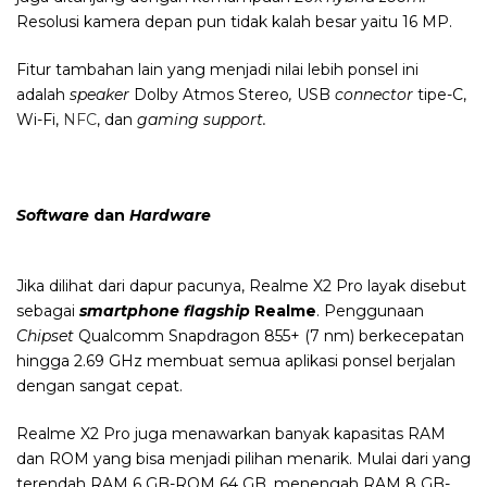
Resolusi kamera depan pun tidak kalah besar yaitu 16 MP.
Fitur tambahan lain yang menjadi nilai lebih ponsel ini
adalah
speaker
Dolby Atmos Stereo
,
USB
connector
tipe-C,
Wi-Fi,
NFC
, dan
gaming support.
Software
dan
Hardware
Jika dilihat dari dapur pacunya, Realme X2 Pro layak disebut
sebagai
smartphone flagship
Realme
. Penggunaan
Chipset
Qualcomm Snapdragon
855+ (7 nm) berkecepatan
hingga 2.69 GHz membuat semua aplikasi ponsel berjalan
dengan sangat cepat.
Realme X2 Pro juga menawarkan banyak kapasitas RAM
dan ROM yang bisa menjadi pilihan menarik. Mulai dari yang
terendah RAM 6 GB-ROM 64 GB, menengah RAM 8 GB-