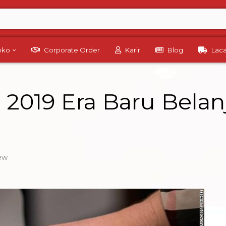
Toko
Corporate Order
Karir
Blog
Lac
 2019 Era Baru Bela
ew