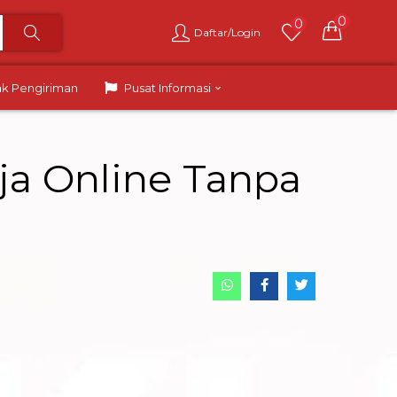
0
0
Daftar/Login
ak Pengiriman
Pusat Informasi
nja Online Tanpa