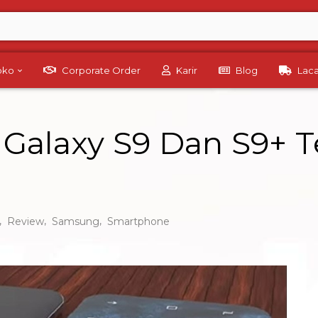
Toko
Corporate Order
Karir
Blog
Lac
Galaxy S9 Dan S9+ T
,
,
,
Review
Samsung
Smartphone