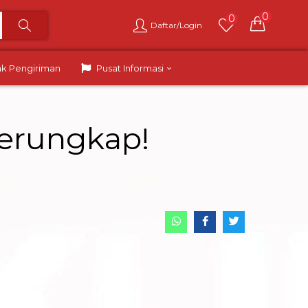
0
0
Daftar/Login
ak Pengiriman
Pusat Informasi
erungkap!