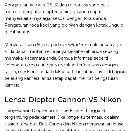
Pengaturan
kamera DSLR
dan
mirrorless
yang baik
memiliki pengatur diopter sehingga anda dapat
menyesuaikannya agar sesuai dengan fokus anda.
Pengaturan roda kecil yang dicirikan dengan kotak ungu di
gambar atas.
Menyesuaikan
diopter
pada
viewfinder
dimaksudkan agar
anda dapat melihat semuanya seolah-olah anda sedang
memakai kacamata anda. Semua informasi seperti
kecepatan
rana
dan
aperture
akan terfokuskan dengan
tajam, meskipun anda tidak dapat membaca layar di bagian
belakang kamera, anda tetap dapat melihat pengaturan
kamera.
Lensa Diopter Cannon VS Nikon
Penyesuaian Diopter built-in berkisar +1 hingga -3,
tergantung pada kamera. Jika
range
itu termasuk dalam
kisaran tersebut. Baik Canon dan Nikon menawarkan lensa
jendela bidik tambahan. Tempat terbaik untuk membelinya