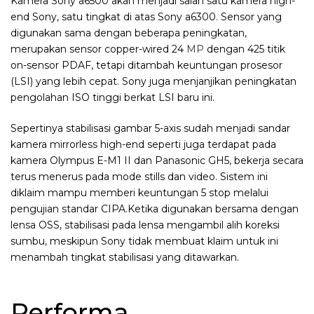
Kamera Sony a6500 akan menjadi salah satu kamera high-
end Sony, satu tingkat di atas Sony a6300. Sensor yang
digunakan sama dengan beberapa peningkatan,
merupakan sensor copper-wired 24
MP
dengan 425 titik
on-sensor PDAF, tetapi ditambah keuntungan prosesor
(LSI) yang lebih cepat. Sony juga menjanjikan peningkatan
pengolahan ISO tinggi berkat LSI baru ini.
Sepertinya stabilisasi gambar 5-axis sudah menjadi sandar
kamera mirrorless high-end seperti juga terdapat pada
kamera Olympus E-M1 II dan Panasonic GH5, bekerja secara
terus menerus pada mode stills dan video. Sistem ini
diklaim mampu memberi keuntungan 5 stop melalui
pengujian standar CIPA.Ketika digunakan bersama dengan
lensa OSS, stabilisasi pada lensa mengambil alih koreksi
sumbu, meskipun Sony tidak membuat klaim untuk ini
menambah tingkat stabilisasi yang ditawarkan.
Performa