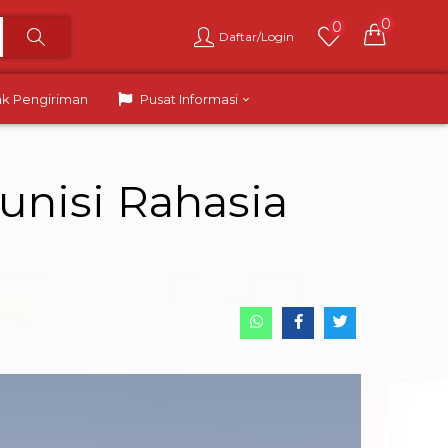
0
0
Daftar/Login
ak Pengiriman
Pusat Informasi
nisi Rahasia