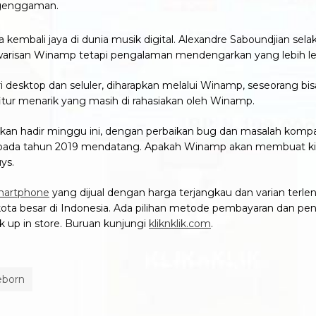
 genggaman.
 kembali jaya di dunia musik digital. Alexandre Saboundjian 
 warisan Winamp tetapi pengalaman mendengarkan yang lebih l
esktop dan seluler, diharapkan melalui Winamp, seseorang bisa
tur menarik yang masih di rahasiakan oleh Winamp.
akan hadir minggu ini, dengan perbaikan bug dan masalah kom
is pada tahun 2019 mendatang. Apakah Winamp akan membuat kita be
ys.
martphone
yang dijual dengan harga terjangkau dan varian terlen
kota besar di Indonesia. Ada pilihan metode pembayaran dan pengir
k up in store. Buruan kunjungi
kliknklik.com
.
eborn