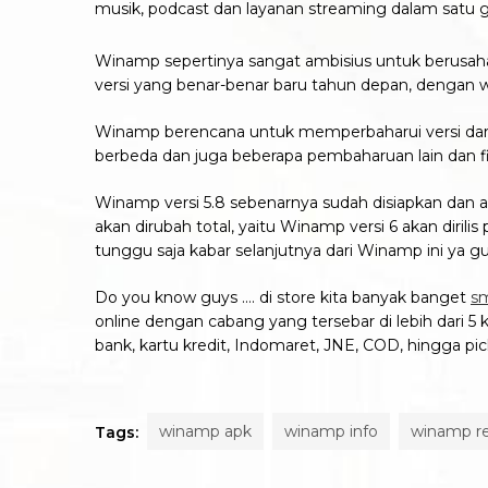
musik, podcast dan layanan streaming dalam satu
Winamp sepertinya sangat ambisius untuk berusaha
versi yang benar-benar baru tahun depan, dengan
Winamp berencana untuk memperbaharui versi dari d
berbeda dan juga beberapa pembaharuan lain dan fi
Winamp versi 5.8 sebenarnya sudah disiapkan dan 
akan dirubah total, yaitu Winamp versi 6 akan diril
tunggu saja kabar selanjutnya dari Winamp ini ya gu
Do you know guys …. di store kita banyak banget
s
online dengan cabang yang tersebar di lebih dari 5 
bank, kartu kredit, Indomaret, JNE, COD, hingga pic
winamp apk
winamp info
winamp r
Tags: