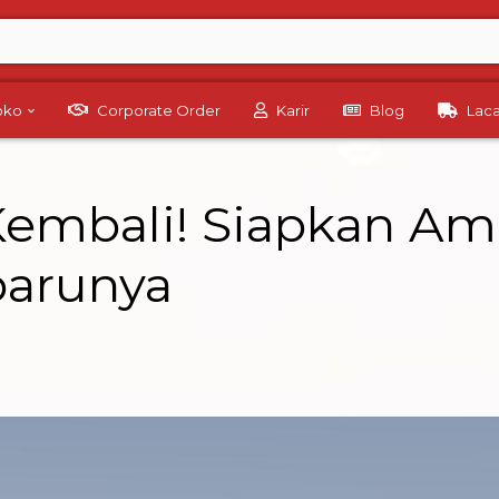
Toko
Corporate Order
Karir
Blog
Lac
embali! Siapkan Amu
barunya