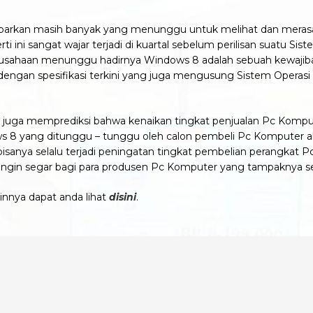
ikabarkan masih banyak yang menunggu untuk melihat dan me
i sangat wajar terjadi di kuartal sebelum perilisan suatu Siste
usahaan menunggu hadirnya Windows 8 adalah sebuah kewajiban. 
engan spesifikasi terkini yang juga mengusung Sistem Operas
ut juga memprediksi bahwa kenaikan tingkat penjualan Pc Kompute
8 yang ditunggu – tunggu oleh calon pembeli Pc Komputer akan d
bisanya selalu terjadi peningatan tingkat pembelian perangkat P
angin segar bagi para produsen Pc Komputer yang tampaknya sed
innya dapat anda lihat
disini
.