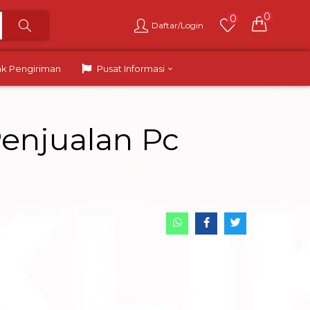
0
0
Daftar/Login
ak Pengiriman
Pusat Informasi
enjualan Pc