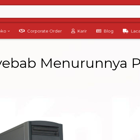
Toko
Corporate Order
Karir
Blog
Lac
ebab Menurunnya P