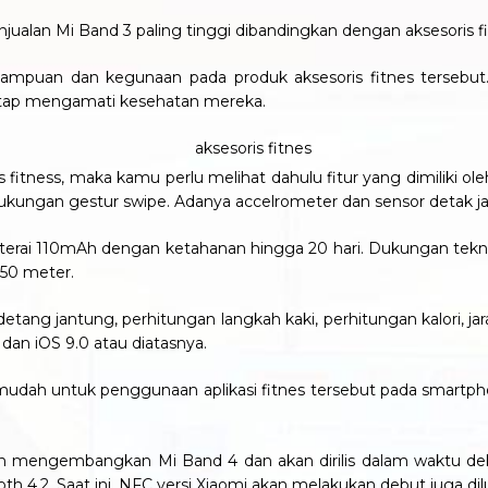
ualan Mi Band 3 paling tinggi dibandingkan dengan aksesoris fit
emampuan dan kegunaan pada produk aksesoris fitnes tersebut.
tap mengamati kesehatan mereka.
 fitness, maka kamu perlu melihat dahulu fitur yang dimiliki ol
ngan gestur swipe. Adanya accelrometer dan sensor detak jan
baterai 110mAh dengan ketahanan hingga 20 hari. Dukungan tek
50 meter.
etang jantung, perhitungan langkah kaki, perhitungan kalori, ja
an iOS 9.0 atau diatasnya.
 mudah untuk penggunaan aplikasi fitnes tersebut pada smartph
h mengembangkan Mi Band 4 dan akan dirilis dalam waktu dekat
th 4.2. Saat ini, NFC versi Xiaomi akan melakukan debut juga dil