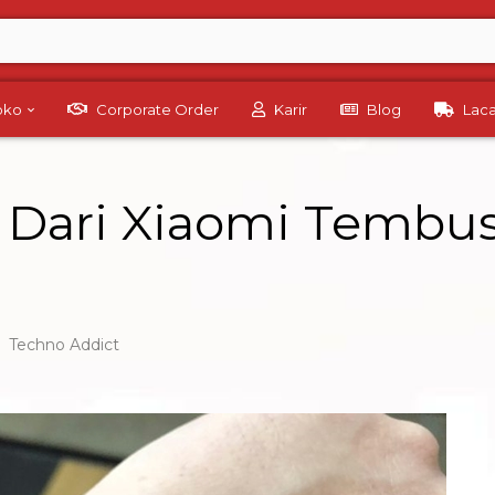
Toko
Corporate Order
Karir
Blog
Lac
s Dari Xiaomi Tembus
,
Techno Addict