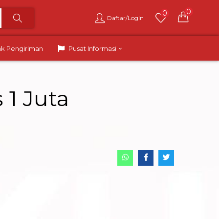
0
0
Daftar/Login
ak Pengiriman
Pusat Informasi
 1 Juta