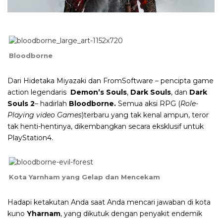
Bloodborne
Dari Hidetaka Miyazaki dan FromSoftware – pencipta game
action legendaris
Demon’s Souls
,
Dark Souls
, dan
Dark
Souls 2
– hadirlah
Bloodborne.
Semua aksi RPG (
Role-
Playing video Games
)terbaru yang tak kenal ampun, teror
tak henti-hentinya, dikembangkan secara eksklusif untuk
PlayStation4.
Kota Yarnham yang Gelap dan Mencekam
Hadapi ketakutan Anda saat Anda mencari jawaban di kota
kuno
Yharnam
, yang dikutuk dengan penyakit endemik