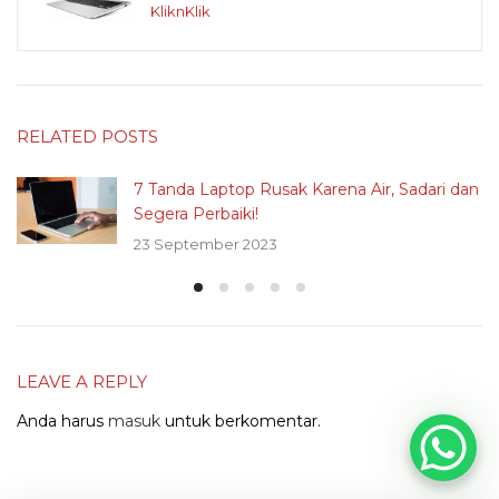
KliknKlik
RELATED POSTS
7 Tanda Laptop Rusak Karena Air, Sadari dan
Segera Perbaiki!
23 September 2023
LEAVE A REPLY
Anda harus
masuk
untuk berkomentar.