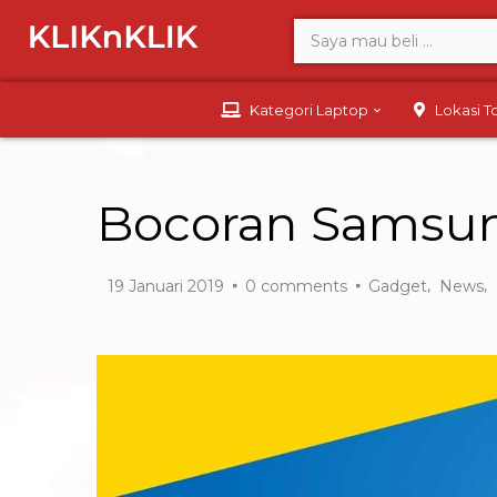
Kategori Laptop
Lokasi 
Bocoran Samsun
,
,
19 Januari 2019
0
comments
Gadget
News