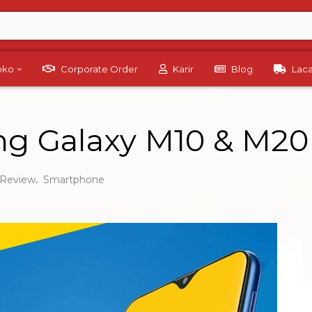
Toko
Corporate Order
Karir
Blog
Lac
g Galaxy M10 & M20
,
Review
Smartphone