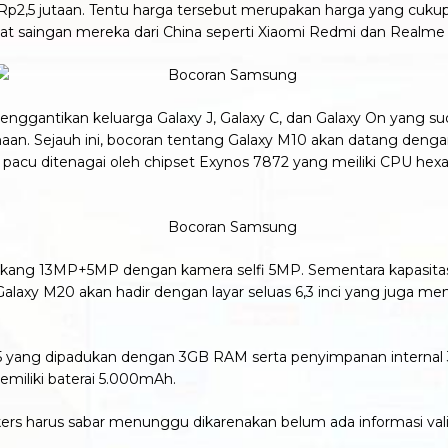
Rp2,5 jutaan. Tentu harga tersebut merupakan harga yang cuku
gingat saingan mereka dari China seperti Xiaomi Redmi dan Real
enggantikan keluarga Galaxy J, Galaxy C, dan Galaxy On yang 
n. Sejauh ini, bocoran tentang Galaxy M10 akan datang dengan l
ur pacu ditenagai oleh chipset Exynos 7872 yang meiliki CPU h
akang 13MP+5MP dengan kamera selfi 5MP. Sementara kapasitas
Galaxy M20 akan hadir dengan layar seluas 6,3 inci yang juga m
5 yang dipadukan dengan 3GB RAM serta penyimpanan internal
iliki baterai 5.000mAh.
Klikers harus sabar menunggu dikarenakan belum ada informasi v