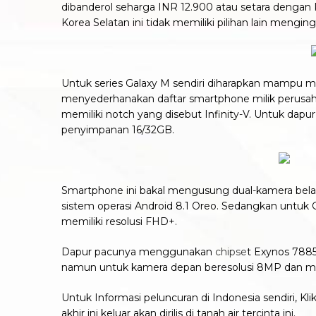
dibanderol seharga INR 12.900 atau setara dengan 
Korea Selatan ini tidak memiliki pilihan lain men
Untuk series Galaxy M sendiri diharapkan mampu m
menyederhanakan daftar smartphone milik perusahaa
memiliki notch yang disebut Infinity-V. Untuk dap
penyimpanan 16/32GB.
Smartphone ini bakal mengusung dual-kamera bel
sistem operasi Android 8.1 Oreo. Sedangkan untuk 
memiliki resolusi FHD+.
Dapur pacunya menggunakan
chipse
t Exynos 788
namun untuk kamera depan beresolusi 8MP dan mem
Untuk Informasi peluncuran di Indonesia sendiri, 
akhir ini keluar akan dirilis di tanah air tercinta ini.