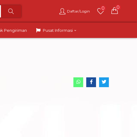
0
0
Daftar/Login
ak Pengiriman
Pusat Informasi