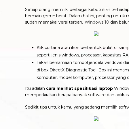
Setiap orang memiliki berbagai kebutuhan terhadap
bermain
game
berat.
Dalam hal ini, penting untuk 
sudah memakai versi terbaru
Windows 10
dan bel
Klik cortana atau ikon berbentuk bulat di sa
seperti
jenis windows, processor, kapasitas RA
Tekan bersamaan tombol jendela windows dan
di box DirectX Diagnostic Tool. Box ini mena
komputer, model komputer, processor yang 
Itu adalah
cara melihat spesifikasi laptop
Window
memperkirakan berapa banyak software dan aplikasi
Sedikit tips untuk kamu yang sedang memilih softwa