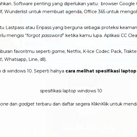
uhkan.
Software penting yang diperlukan yaitu: browser Google 
Wunderlist untuk membuat agenda, Office 365 untuk mengolah k
yaitu Lastpass atau Enpass yang berguna sebagai proteksi kea
rlu mengisi “
forgot password
” ketika kamu lupa. Aplikasi
CC Cle
 hiburan favoritmu seperti
game
, Netflix, K-lice Codec Pack, Trak
, Whatsapp, Line, dll).
n di windows 10. Seperti halnya
cara melihat spesifikasi lapto
hone
dan
gadget
terbaru dan daftar segera KliknKlik untuk men