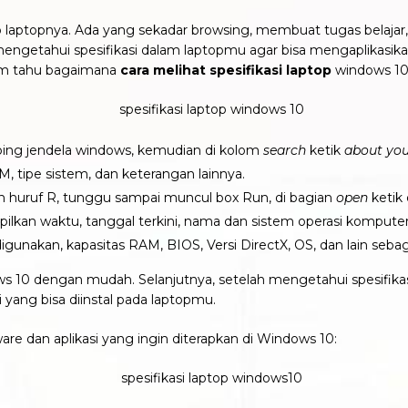
 laptopnya. Ada yang sekadar browsing, membuat tugas belajar, 
mengetahui spesifikasi dalam laptopmu agar bisa mengaplikasika
um tahu bagaimana
cara melihat spesifikasi laptop
windows 1
mping jendela windows, kemudian di kolom
search
ketik
about you
M, tipe sistem, dan keterangan lainnya.
 huruf R, tunggu sampai muncul box Run, di bagian
open
ketik 
mpilkan waktu, tanggal terkini, nama dan sistem operasi kompute
digunakan,
kapasitas RAM, BIOS, Versi DirectX, OS, dan lain seba
s 10 dengan mudah
. Selanjutnya, setelah mengetahui spesifi
 yang bisa diinstal pada laptopmu.
re dan aplikasi yang ingin diterapkan di Windows 10: