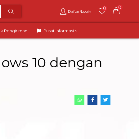
0
0
Daftar/Login
ak Pengiriman
Pusat Informasi
ndows 10 dengan