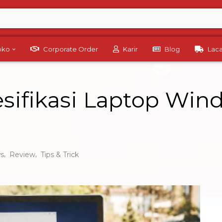
Toko
Corporate Order
Karir
Blog
Lac
esifikasi Laptop Wi
,
,
s
Review
Tips & Trick