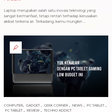
Laptop merupakan salah satu inovasi teknologi yang
sangat bermanfaat, tetapi rentan terhadap kerusakan
akibat terkena air. Terkadang, kamu mungkin ...
,
,
,
,
,
COMPUTER
GADGET
GEEK CORNER
NEWS
PC TABLET
,
,
PC TABLET
REVIEW
TECHNO ADDICT