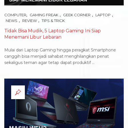
,
,
,
,
COMPUTER
GAMING FREAK
GEEK CORNER
LAPTOP
,
,
NEWS
REVIEW
TIPS & TRICK
Tidak Bisa Mudik, 5 Laptop Gaming Ini Siap
Menemani Libur Lebaran
Mulai dari Laptop Gaming hingga peragkat Smartphone
canggih bisa menjadi sahabat menghilangkan penat
sekaligus teman agar tetap dapat produktif ...