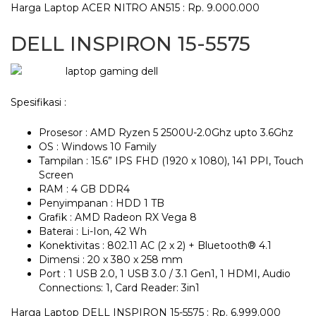
Harga Laptop ACER NITRO AN515 : Rp. 9.000.000
DELL INSPIRON 15-5575
Spesifikasi :
Prosesor : AMD Ryzen 5 2500U-2.0Ghz upto 3.6Ghz
OS : Windows 10 Family
Tampilan : 15.6” IPS FHD (1920 x 1080), 141 PPI, Touch
Screen
RAM : 4 GB DDR4
Penyimpanan : HDD 1 TB
Grafik : AMD Radeon RX Vega 8
Baterai : Li-Ion, 42 Wh
Konektivitas : 802.11 AC (2 x 2) + Bluetooth® 4.1
Dimensi : 20 x 380 x 258 mm
Port : 1 USB 2.0, 1 USB 3.0 / 3.1 Gen1, 1 HDMI, Audio
Connections: 1, Card Reader: 3in1
Harga Laptop DELL INSPIRON 15-5575 : Rp. 6.999.000