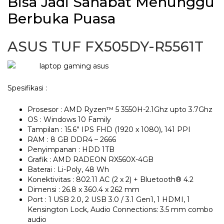
Bisa Jadi Sahabat Menunggu
Berbuka Puasa
ASUS TUF FX505DY-R5561T
Spesifikasi :
Prosesor : AMD Ryzen™ 5 3550H-2.1Ghz upto 3.7Ghz
OS : Windows 10 Family
Tampilan : 15.6” IPS FHD (1920 x 1080), 141 PPI
RAM : 8 GB DDR4 – 2666
Penyimpanan : HDD 1TB
Grafik : AMD RADEON RX560X-4GB
Baterai : Li-Poly, 48 Wh
Konektivitas : 802.11 AC (2 x 2) + Bluetooth® 4.2
Dimensi : 26.8 x 360.4 x 262 mm
Port : 1 USB 2.0, 2 USB 3.0 / 3.1 Gen1, 1 HDMI, 1
Kensington Lock, Audio Connections: 3.5 mm combo
audio