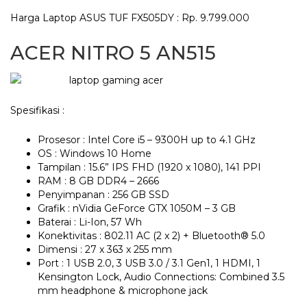
Harga Laptop ASUS TUF FX505DY : Rp. 9.799.000
ACER NITRO 5 AN515
Spesifikasi :
Prosesor : Intel Core i5 – 9300H up to 4.1 GHz
OS : Windows 10 Home
Tampilan : 15.6” IPS FHD (1920 x 1080), 141 PPI
RAM : 8 GB DDR4 – 2666
Penyimpanan : 256 GB SSD
Grafik : nVidia GeForce GTX 1050M – 3 GB
Baterai : Li-Ion, 57 Wh
Konektivitas : 802.11 AC (2 x 2) + Bluetooth® 5.0
Dimensi : 27 x 363 x 255 mm
Port : 1 USB 2.0, 3 USB 3.0 / 3.1 Gen1, 1 HDMI, 1
Kensington Lock, Audio Connections: Combined 3.5
mm headphone & microphone jack