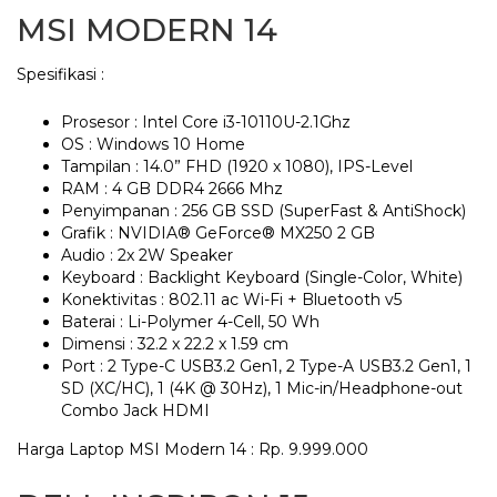
MSI MODERN 14
Spesifikasi :
Prosesor : Intel Core i3-10110U-2.1Ghz
OS : Windows 10 Home
Tampilan : 14.0” FHD (1920 x 1080), IPS-Level
RAM : 4 GB DDR4 2666 Mhz
Penyimpanan : 256 GB SSD (SuperFast & AntiShock)
Grafik : NVIDIA® GeForce® MX250 2 GB
Audio : 2x 2W Speaker
Keyboard : Backlight Keyboard (Single-Color, White)
Konektivitas : 802.11 ac Wi-Fi + Bluetooth v5
Baterai : Li-Polymer 4-Cell, 50 Wh
Dimensi : 32.2 x 22.2 x 1.59 cm
Port : 2 Type-C USB3.2 Gen1, 2 Type-A USB3.2 Gen1, 1
SD (XC/HC), 1 (4K @ 30Hz), 1 Mic-in/Headphone-out
Combo Jack HDMI
Harga Laptop MSI Modern 14 : Rp. 9.999.000