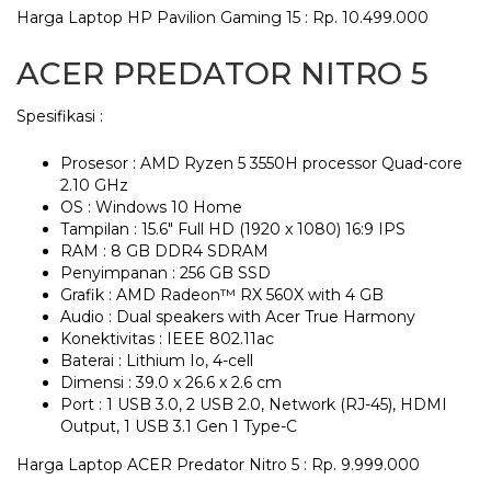
Harga Laptop HP Pavilion Gaming 15 : Rp. 10.499.000
ACER PREDATOR NITRO 5
Spesifikasi :
Prosesor : AMD Ryzen 5 3550H processor Quad-core
2.10 GHz
OS : Windows 10 Home
Tampilan : 15.6″ Full HD (1920 x 1080) 16:9 IPS
RAM : 8 GB DDR4 SDRAM
Penyimpanan : 256 GB SSD
Grafik : AMD Radeon™ RX 560X with 4 GB
Audio : Dual speakers with Acer True Harmony
Konektivitas : IEEE 802.11ac
Baterai : Lithium Io, 4-cell
Dimensi : 39.0 x 26.6 x 2.6 cm
Port : 1 USB 3.0, 2 USB 2.0, Network (RJ-45), HDMI
Output, 1 USB 3.1 Gen 1 Type-C
Harga Laptop ACER Predator Nitro 5 : Rp. 9.999.000