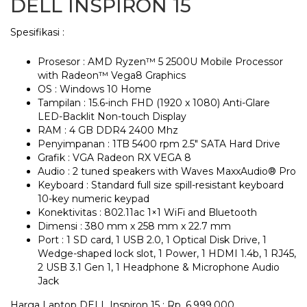
DELL INSPIRON 15
Spesifikasi :
Prosesor : AMD Ryzen™ 5 2500U Mobile Processor
with Radeon™ Vega8 Graphics
OS : Windows 10 Home
Tampilan : 15.6-inch FHD (1920 x 1080) Anti-Glare
LED-Backlit Non-touch Display
RAM : 4 GB DDR4 2400 Mhz
Penyimpanan : 1TB 5400 rpm 2.5″ SATA Hard Drive
Grafik : VGA Radeon RX VEGA 8
Audio : 2 tuned speakers with Waves MaxxAudio® Pro
Keyboard : Standard full size spill-resistant keyboard
10-key numeric keypad
Konektivitas : 802.11ac 1×1 WiFi and Bluetooth
Dimensi : 380 mm x 258 mm x 22.7 mm
Port : 1 SD card, 1 USB 2.0, 1 Optical Disk Drive, 1
Wedge-shaped lock slot, 1 Power, 1 HDMI 1.4b, 1 RJ45,
2 USB 3.1 Gen 1, 1 Headphone & Microphone Audio
Jack
Harga Laptop DELL Inspiron 15 : Rp. 6.999.000