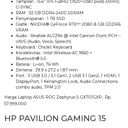
Tampilan : 15.6” IPS FullHD (1920×1080 pixel) 300Hz,
G-SYNC
RAM : 32 GB DDR4-2400 SDRAM
Penyimpanan : 1 TB SSD
Grafik : NVIDIA® GeForce RTX™ 2080 8 GB GDDR6
VRAM
Audio : Realtek ALC294 @ Intel Cannon Point PCH –
cAVS (Audio, Voice, Speech)
Keyboard : Chiclet Keyboard
Konektivitas : Intel Wireless-AC 9560 +
Bluetooth® 5.0
Baterai : Li-ion, 76 Wh
Dimensi : 39.9 x 27.2 x 1.87 mm
Port : 3 USB 3.0 / 3.1 Gen1, 2 USB 3.1 Gen2, 1 HDMI, 1
DisplayPort, 1 Kensington Lock, Audio Connections:
combo audio, TPM 2.0
Harga Laptop ASUS ROG Zephyrus S GX701GXR : Rp.
57.999.000
HP PAVILION GAMING 15