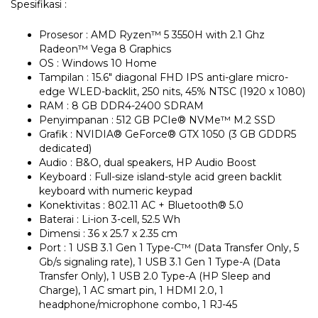
Spesifikasi :
Prosesor : AMD Ryzen™ 5 3550H with 2.1 Ghz
Radeon™ Vega 8 Graphics
OS : Windows 10 Home
Tampilan : 15.6″ diagonal FHD IPS anti-glare micro-
edge WLED-backlit, 250 nits, 45% NTSC (1920 x 1080)
RAM : 8 GB DDR4-2400 SDRAM
Penyimpanan : 512 GB PCIe® NVMe™ M.2 SSD
Grafik : NVIDIA® GeForce® GTX 1050 (3 GB GDDR5
dedicated)
Audio : B&O, dual speakers, HP Audio Boost
Keyboard : Full-size island-style acid green backlit
keyboard with numeric keypad
Konektivitas : 802.11 AC + Bluetooth® 5.0
Baterai : Li-ion 3-cell, 52.5 Wh
Dimensi : 36 x 25.7 x 2.35 cm
Port : 1 USB 3.1 Gen 1 Type-C™ (Data Transfer Only, 5
Gb/s signaling rate), 1 USB 3.1 Gen 1 Type-A (Data
Transfer Only), 1 USB 2.0 Type-A (HP Sleep and
Charge), 1 AC smart pin, 1 HDMI 2.0, 1
headphone/microphone combo, 1 RJ-45