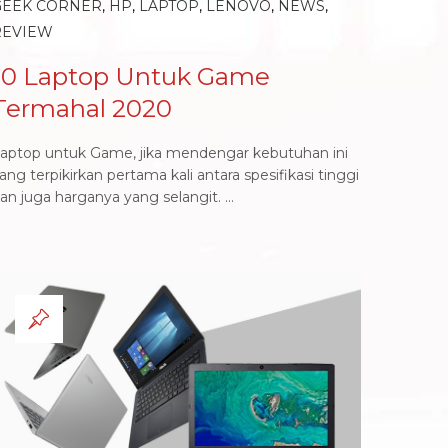
GEEK CORNER
,
HP
,
LAPTOP
,
LENOVO
,
NEWS
,
REVIEW
10 Laptop Untuk Game
Termahal 2020
aptop untuk Game, jika mendengar kebutuhan ini
ang terpikirkan pertama kali antara spesifikasi tinggi
an juga harganya yang selangit. ...