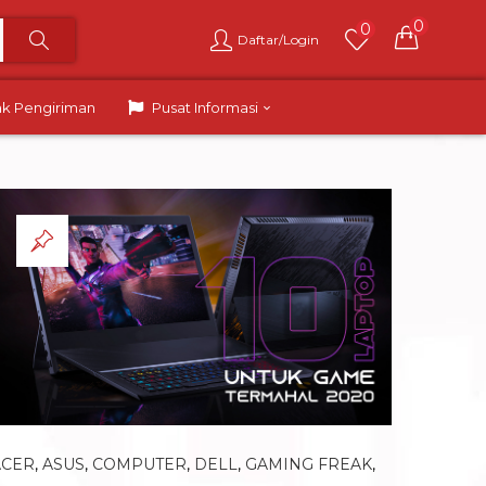
0
0
Daftar/Login
ak Pengiriman
Pusat Informasi
ACER
,
ASUS
,
COMPUTER
,
DELL
,
GAMING FREAK
,