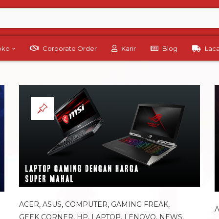
Toko
Corporate Order
Karir
Blog
Lac
ACER
,
ASUS
,
COMPUTER
,
GAMING FREAK
,
GEEK CORNER
,
HP
,
LAPTOP
,
LENOVO
,
NEWS
,