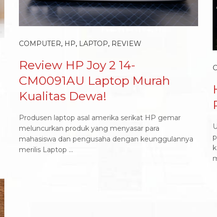
COMPUTER
,
HP
,
LAPTOP
,
REVIEW
Review HP Joy 2 14-
CM0091AU Laptop Murah
Kualitas Dewa!
Produsen laptop asal amerika serikat HP gemar
U
meluncurkan produk yang menyasar para
p
mahasiswa dan pengusaha dengan keunggulannya
k
merilis Laptop ...
m