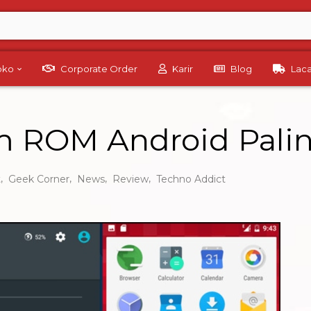
Toko
Corporate Order
Karir
Blog
Lac
 ROM Android Paling
,
,
,
,
t
Geek Corner
News
Review
Techno Addict