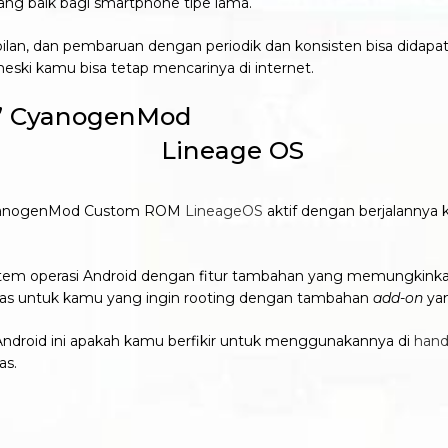
g baik bagi smartphone tipe lama.
mpilan, dan pembaruan dengan periodik dan konsisten bisa did
meski kamu bisa tetap mencarinya di internet.
et’ CyanogenMod
 CyanogenMod Custom ROM
LineageOS
aktif dengan berjalannya
em operasi Android dengan fitur tambahan yang memungkinkan
bilitas untuk kamu yang ingin rooting dengan tambahan
add-on
yan
droid ini apakah kamu berfikir untuk menggunakannya di
han
as.