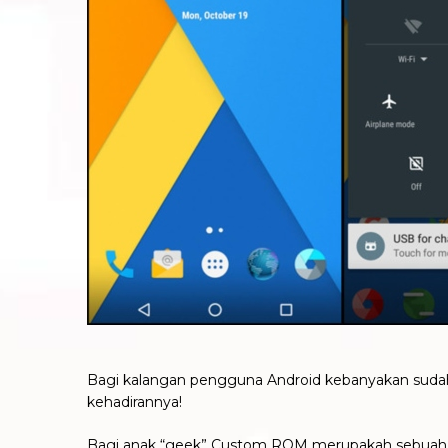
Bagi kalangan pengguna Android kebanyakan sudah me
kehadirannya!
Bagi anak “geek” Custom ROM merupakah sebuah f