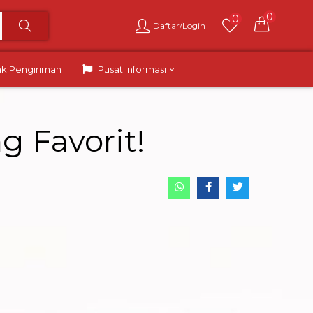
0
0
Daftar/Login
ak Pengiriman
Pusat Informasi
 Favorit!