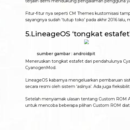
terjalin demi mendukung pengalaman pengguna yan
Fitur-fitur nya seperti CM Themes kustomisasi ta
sayangnya sudah ‘tutup toko’ pada akhir 2016 lalu, 
5.LineageOS ‘tongkat estaf
sumber gambar : androidpit
Meneruskan tongkat estafet dari pendahulunya
CyanogenMod.
LineageOS kabarnya mengeluarkan pembaruan sist
secara resmi oleh sistem ‘aslinya’. Ada juga fleksi
Setelah menyiamak ulasan tentang Custom ROM An
untuk mencoba beberapa pilihan Custom ROM diat