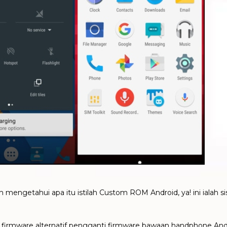
ngetahui apa itu istilah Custom ROM Android, ya! ini ialah sis
irmware alternatif pengganti firmware bawaan handphone And