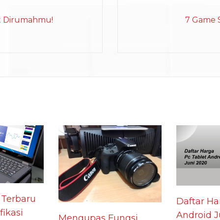
at Dirumahmu!
7 Game S
 Terbaru
Daftar Ha
fikasi
Android J
Mengupas Fungsi