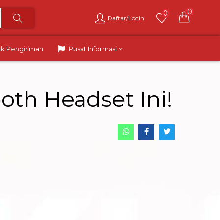
0
0
Daftar/Login
ak Pengiriman
Pusat Informasi
oth Headset Ini!