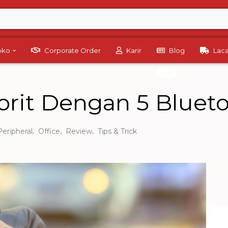
Toko
Corporate Order
Karir
Blog
Lac
orit Dengan 5 Blueto
,
,
,
Peripheral
Office
Review
Tips & Trick