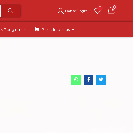
0
0
Daftar/Login
ak Pengiriman
Pusat Informasi