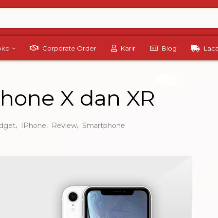
Toko
Corporate Order
Karir
Blog
Lac
Phone X dan XR
,
,
,
dget
IPhone
Review
Smartphone