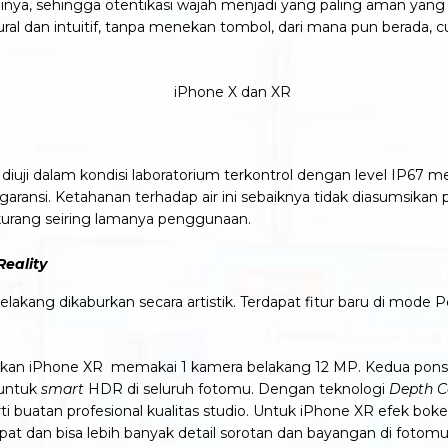
dinya, sehingga otentikasi wajah menjadi yang paling aman yang
ral dan intuitif, tanpa menekan tombol, dari mana pun berada, c
h diuji dalam kondisi laboratorium terkontrol dengan level IP67
m garansi. Ketahanan terhadap air ini sebaiknya tidak diasumsik
kurang seiring lamanya penggunaan.
eality
lakang dikaburkan secara artistik. Terdapat fitur baru di mode
gkan iPhone XR memakai 1 kamera belakang 12 MP. Kedua pon
 untuk
smart
HDR di seluruh fotomu. Dengan teknologi
Depth 
rti buatan profesional kualitas studio. Untuk iPhone XR efek b
pat dan bisa lebih banyak detail sorotan dan bayangan di fotom