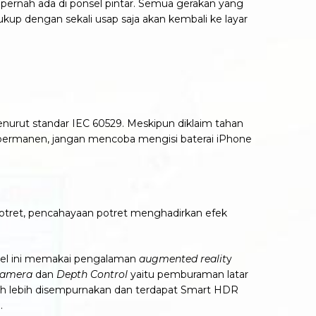
 pernah ada di ponsel pintar. Semua gerakan yang
ukup dengan sekali usap saja akan kembali ke layar
 menurut standar IEC 60529. Meskipun diklaim tahan
an permanen, jangan mencoba mengisi baterai iPhone
 Potret, pencahayaan potret menghadirkan efek
sel ini memakai pengalaman
augmented realit
y
Camera
dan
Depth Control
yaitu pemburaman latar
okeh lebih disempurnakan dan terdapat Smart HDR
u.