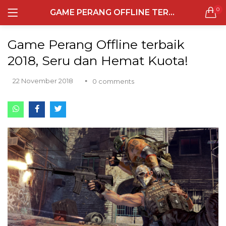
0
GAME PERANG OFFLINE TERBAIK 2018, SERU DAN HEMAT KUOTA!
LOGIN
REGISTER
Semua Laptop
Game Perang Offline terbaik
Laptop Sehari - Hari
2018, Seru dan Hemat Kuota!
132 items
22 November 2018
0
comments
Laptop Hybrid
12 items
Remember me
Laptop Ultrabook
135 items
Laptop Gaming
Lost password?
160 items
Laptop Bisnis
48 items