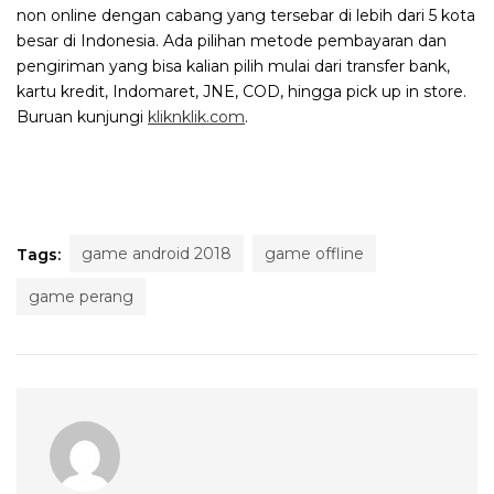
non online dengan cabang yang tersebar di lebih dari 5 kota
besar di Indonesia. Ada pilihan metode pembayaran dan
pengiriman yang bisa kalian pilih mulai dari transfer bank,
kartu kredit, Indomaret, JNE, COD, hingga pick up in store.
Buruan kunjungi
kliknklik.com
.
game android 2018
game offline
Tags:
game perang