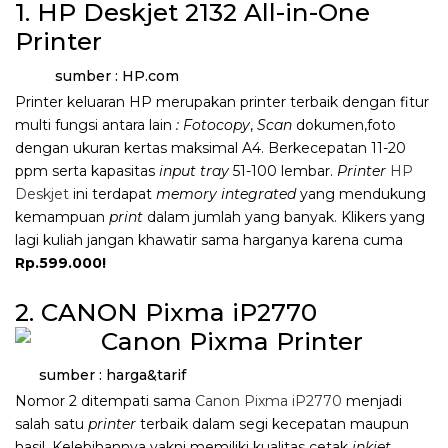
1. HP Deskjet 2132 All-in-One
Printer
sumber : HP.com
Printer keluaran HP merupakan printer terbaik dengan fitur
multi fungsi antara lain
: Fotocopy
,
Scan
dokumen,foto
dengan ukuran kertas maksimal A4. Berkecepatan 11-20
ppm serta kapasitas
input tray
51-100 lembar.
Printer
HP
Deskjet
ini terdapat
memory integrated
yang mendukung
kemampuan
print
dalam jumlah yang banyak. Klikers yang
lagi kuliah jangan khawatir sama harganya karena cuma
Rp.599.000!
2. CANON Pixma iP2770
sumber : harga&tarif
Nomor 2 ditempati sama
Canon Pixma iP2770
menjadi
salah satu
printer
terbaik dalam segi kecepatan maupun
hasil. Kelebihannya yakni memiliki kualitas cetak
inkjet